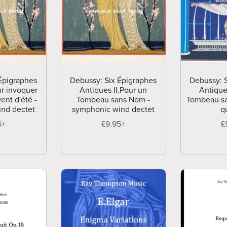
Épigraphes
Debussy: Six Épigraphes
Debussy: 
ur invoquer
Antiques II.Pour un
Antique
ent d'été -
Tombeau sans Nom -
Tombeau s
nd dectet
symphonic wind dectet
q
5+
£9.95+
£