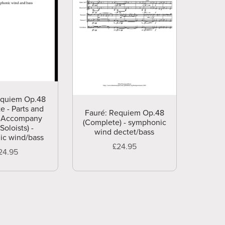
equiem Op.48
e - Parts and
Fauré: Requiem Op.48
o Accompany
(Complete) - symphonic
Soloists) -
wind dectet/bass
ic wind/bass
£24.95
24.95